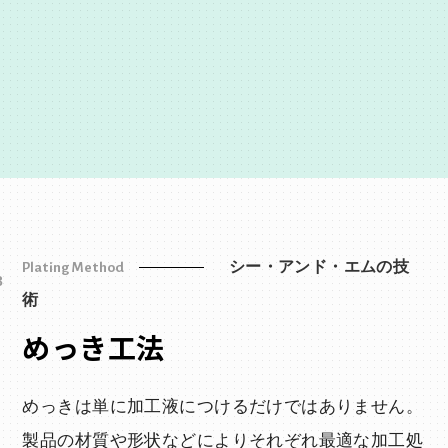
銅めっき
ニッケル
めっき
Au
Ag
錫 - リフロー
view more
view more
錫めっき
Cu
Ni
Sn
無電解めっき
めっき
view more
view more
錫 - 銅めっき
Sn
view more
view more
ニッケル・銅
Sn
Ni
Cu
view more
view more
&
-Cu-
reflow
Plating Method
シー・アンド・エムの技
3
術
めっき工法
めっきは単に加工液につけるだけではありません。
製品の材質や形状などによりそれぞれ最適な加工処