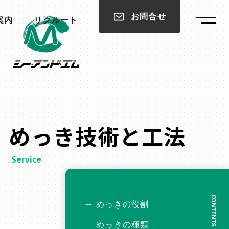
お問合せ
案内
リクルート
めっき技術と工法
Service
CONTENTS
めっきの役割
めっきの種類