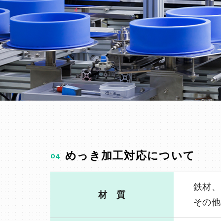
04
めっき加工対応について
鉄材、
材 質
その他