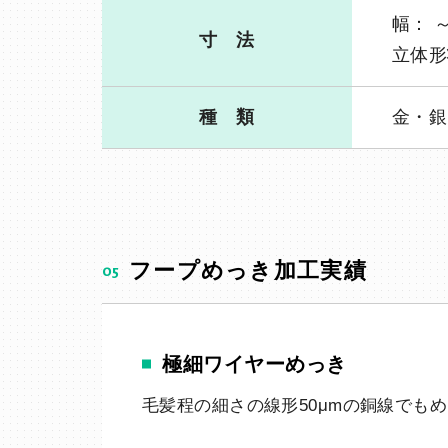
幅： ～
寸 法
立体形
種 類
金・銀
05
フープめっき加工実績
極細ワイヤーめっき
毛髪程の細さの線形50μmの銅線でも