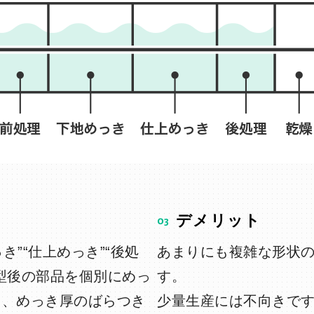
03
デメリット
き”“仕上めっき”“後処
あまりにも複雑な形状
型後の部品を個別にめっ
す。
く、めっき厚のばらつき
少量生産には不向きで