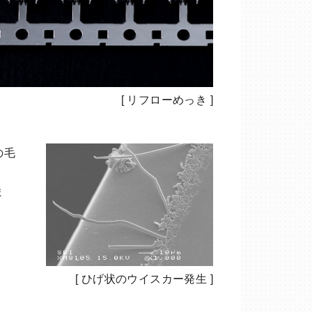
[ リフローめっき ]
の毛
。
ま
[ ひげ状のウイスカー発生 ]